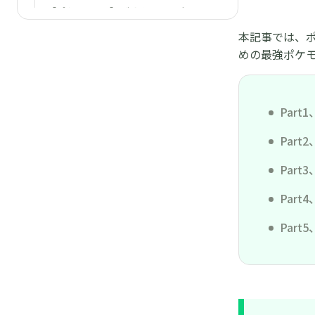
【ポケモンGO】デオキシスの全フォ
ルムに挑む！レイド攻略と対策ポケモ
本記事では、
ン
めの最強ポケ
キョダイマックスキングラーが初登
場！実装期間、色違いと攻略ポイント
Par
ポケモンGO初登場！アーマーガアの
出現情報・おすすめ技・対策ポケモン
Par
まとめ
Par
【１分解説】ポケモンGOでダイマッ
Par
クス三鳥対策ポケモンー伝説の飛翔
Par
ポケモンGO初登場！アーマーガアの
出現情報・おすすめ技・対策ポケモン
まとめ
ポケモンGOのメガエルレイド：色違
い、弱点、対策ポケモンと入手方法ま