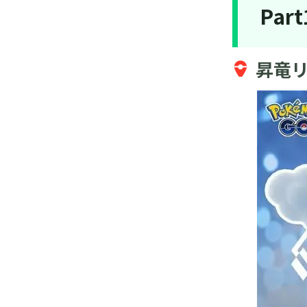
Pa
とめ
ポケモンGOでパピモッチの完全攻
略：入手方法・弱点・対策ポケモン
昇竜
ポケモンGOでのミニリュウ入手方法
＆出現場所の完全攻略｜捕まえる秘訣
をチェック！
ポケモンGOでネクロズマが降臨！合
体進化、技構成、入手方法一本満足
ポケモンGOのナックラー出現場所・
進化先・入手対策解明！知らなきゃ
損！
ヤバチャの真作と贋作の違いは？見分
け方、出現場所と進化方法【徹底解
説】