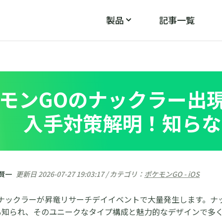
製品
記事一覧
PoGo Wizard
PoGos
モン
ポケモンGOのGPS不具合を修正
モンGOのナックラー出
入手対策解明！知らな
 賢一
更新日 2026-07-27 19:03:17 / カテゴリ：
ポケモンGO - iOS
のナックラーが昇竜リサーチデイイベントで大量発生します。ナ
も知られ、そのユニークなタイプ構成と魅力的なデザインで多