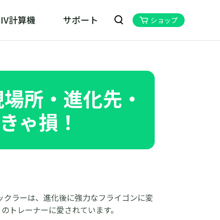
IV計算機
サポート
ショップ
kill MHN Wizard
ハンNOW位置情報変更ツール
現場所・進化先・
きゃ損！
ックラーは、進化後に強力なフライゴンに変
くのトレーナーに愛されています。