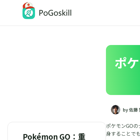
PoGoskill
iOSとAndroidの位置情報変更アプリ
ポケ
by 佐藤
ポケモンGO
身することで
Pokémon GO：重