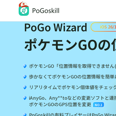
PoGo Wizard
iOS 26
ポケモンGOの
PoGoskill
iOSとAndroidの位置情報変更アプリ
ポケモンGO「位置情報を取得できません(
歩かなくてポケモンGOの位置情報を簡単
リアリタイムでポケモン個体値をチェッ
iAnyGo、Any**toなどの変更ソフトと
ポケモンGOのGPS位置を変更
NO.1
PoGoskillの有料プレイヤーはPoGo Wi