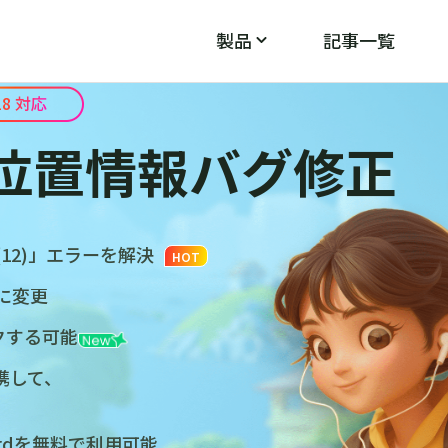
製品
記事一覧
/18 対応
位置情報バグ修正
PoGo Wizard
PoGos
モン
ポケモンGOのGPS不具合を修正
12)」エラーを解決
HOT
に変更
クする可能
連携して、
zardを無料で利用可能