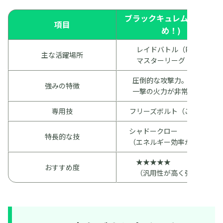
ブラックキュレム (おすす
項目
め！)
レイドバトル（PVE）
主な活躍場所
マスターリーグ
圧倒的な攻撃力。
強みの特徴
一撃の火力が非常に高い
専用技
フリーズボルト（こおり）
シャドークロー
特長的な技
（エネルギー効率が優秀）
★★★★★
おすすめ度
（汎用性が高く強力）