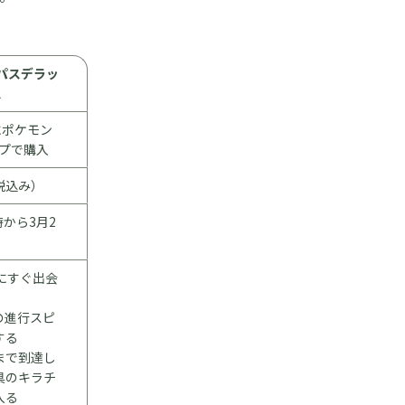
パスデラッ
ス
にポケモン
ップで購入
（税込み）
時から3月2
にすぐ出会
の進行スピ
する
まで到達し
具のキラチ
入る