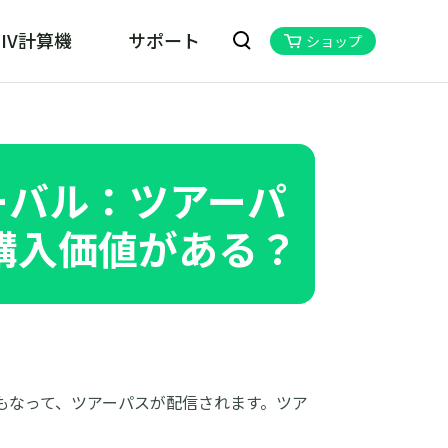
IV計算機
サポート
ショップ
kill MHN Wizard
ハンNOW位置情報変更ツール
ーバル：ツアーパ
購入価値がある？
もなって、ツアーパスが配信されます。ツア