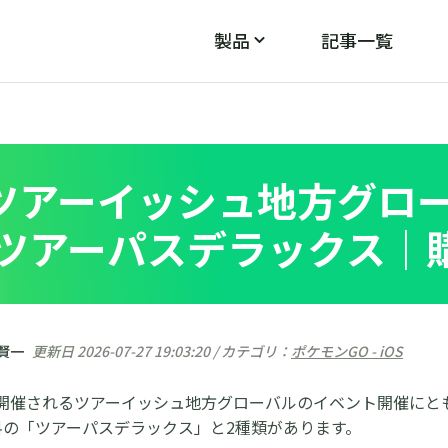
製品
記事一覧
PoGo Wizard
PoGos
モン
ポケモンGOのGPS不具合を修正
ツアーイッシュ地方グロ
ツアーパスデラックス｜
 賢一
更新日 2026-07-27 19:03:20 / カテゴリ：
ポケモンGO - iOS
で開催されるツアーイッシュ地方グローバルのイベント開催にと
料の「ツアーパスデラックス」と2種類があります。