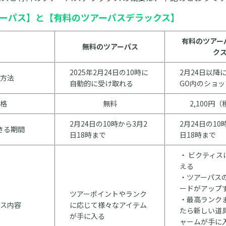
ーパス】と【有料のツアーパスデラックス】
有料のツアー
無料のツアーパス
ク
2025年2月24日の10時に
2月24日以降
方法
自動的に受け取れる
GO内のショ
格
無料
2,100円
2月24日の10時から3月2
2月24日の10
きる期間
日18時まで
日18時まで
・ ビクティス
える
・ツアーパス
ードがアップ
ツアーポイントやランク
・最高ランク
ス内容
に応じて様々なアイテム
たら新しい道
が手に入る
ャームが手に