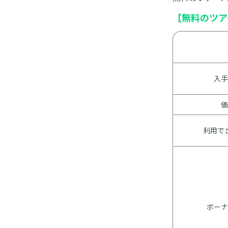
【無料のツア
入手
価
利用で
ボーナ