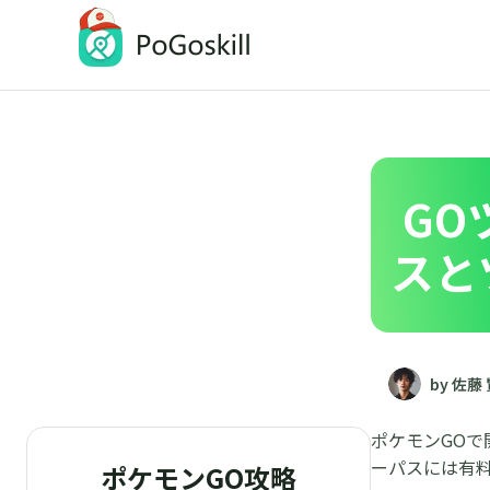
PoGoskill
iOSとAndroidの位置情報変更アプリ
GO
スと
by 佐藤
ポケモンGO
ーパスには有
ポケモンGO攻略