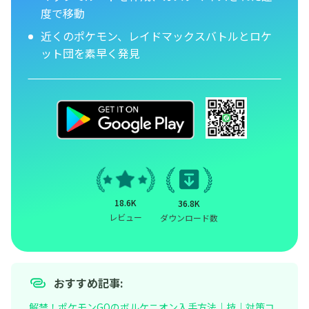
度で移動
近くのポケモン、レイドマックスバトルとロケ
ット団を素早く発見
18.6K
36.8K
レビュー
ダウンロード数
おすすめ記事:
解禁！ポケモンGOのボルケニオン入手方法｜技｜対策コ