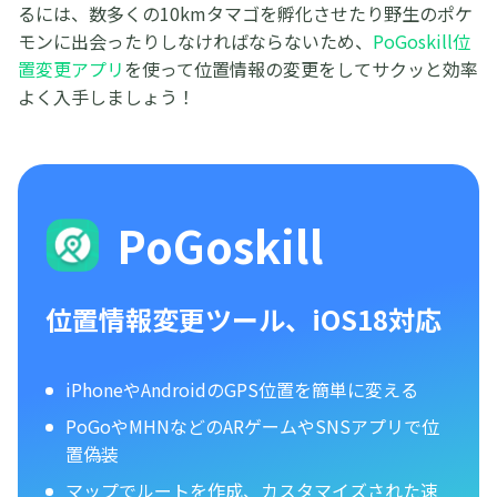
るには、数多くの10kmタマゴを孵化させたり野生のポケ
モンに出会ったりしなければならないため、
PoGoskill位
置変更アプリ
を使って位置情報の変更をしてサクッと効率
よく入手しましょう！
PoGoskill
位置情報変更ツール、iOS18対応
iPhoneやAndroidのGPS位置を簡単に変える
PoGoやMHNなどのARゲームやSNSアプリで位
置偽装
マップでルートを作成、カスタマイズされた速