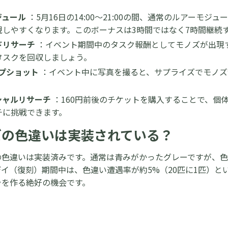
ジュール
：5月16日の14:00～21:00の間、通常のルアーモ
現しやすくなります。このボーナスは3時間ではなく7時間継続
ドリサーチ
：イベント期間中のタスク報酬としてモノズが出現
タスクを回収しましょう。
ップショット
：イベント中に写真を撮ると、サプライズでモノズ
。
シャルリサーチ
：160円前後のチケットを購入することで、個
チに挑戦できます。
ズの色違いは実装されている？
の色違いは実装済みです。通常は青みがかったグレーですが、色
イ（復刻）期間中は、色違い遭遇率が約5%（20匹に1匹）と
ラを作る絶好の機会です。