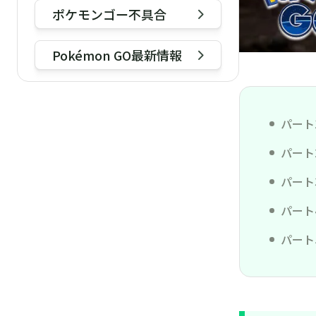
ポケモンゴー不具合
ポケモンGOミミズズが「鋼の決意」
で初登場！弱点・対策と色違いを完全
Pokémon GO最新情報
解明
すぐ勝てる！ポケモンGOカプ・テテ
フの最強対策！弱点・個体値・色違い
を徹底解説
パート
ポケモンGOイワンコの進化を完全解
パート
説！強さ評価・3つの姿に進化する条
パート
件
パート
ポケモンGOプロ野球コラボ2026の日
程｜球場イベントの内容と参加方法
パート
2026年ポケモンGOの聖地はここ！世
界中の人気スポット一挙公開