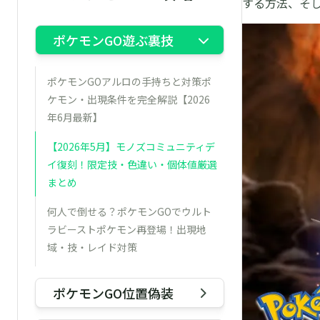
する方法、そ
ポケモンGO遊ぶ裏技
ポケモンGOアルロの手持ちと対策ポ
ケモン・出現条件を完全解説【2026
年6月最新】
【2026年5月】モノズコミュニティデ
イ復刻！限定技・色違い・個体値厳選
まとめ
何人で倒せる？ポケモンGOでウルト
ラビーストポケモン再登場！出現地
域・技・レイド対策
ポケモンGOメルタンを入手しよう！
ポケモンGO位置偽装
色違いからふしぎなはこまでを徹底解
説