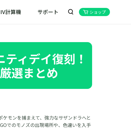
IV計算機
サポート
ショップ
kill MHN Wizard
ハンNOW位置情報変更ツール
ュニティデイ復刻！
厳選まとめ
ポケモンを捕まえて、強力なサザンドラへと
GOでのモノズの出現場所や、色違いを入手