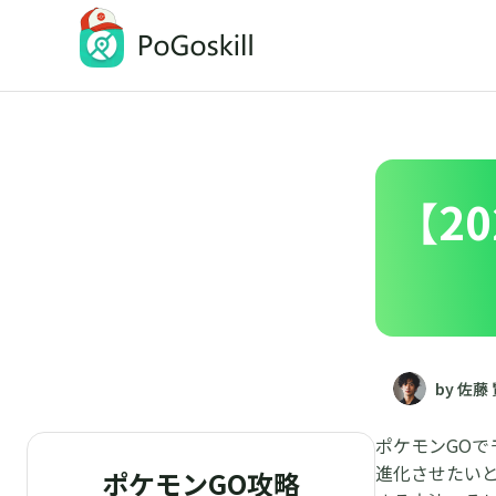
PoGoskill
iOSとAndroidの位置情報変更アプリ
【2
by 佐藤
ポケモンGO
進化させたい
ポケモンGO攻略