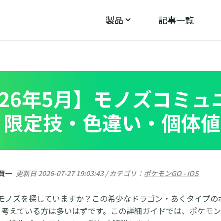
製品
記事一覧
PoGo Wizard
PoGos
モン
ポケモンGOのGPS不具合を修正
026年5月】モノズコミ
限定技・色違い・個体値
 賢一
更新日 2026-07-27 19:03:43 / カテゴリ：
ポケモンGO - iOS
でモノズを探していますか？この希少なドラゴン・あくタイプの
と考えている方は多いはずです。この詳細ガイドでは、ポケモン