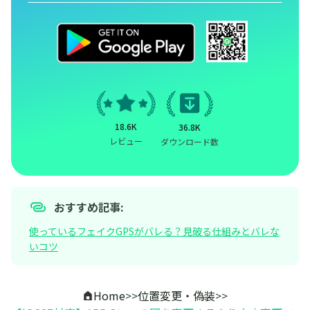
18.6K
36.8K
レビュー
ダウンロード数
おすすめ記事:
使っているフェイクGPSがバレる？見破る仕組みとバレな
いコツ
Home
>>
位置変更・偽装
>>