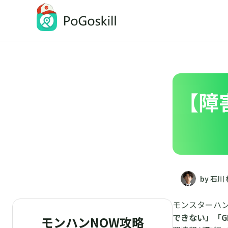
PoGoskill
iOSとAndroidの位置情報変更アプリ
【障
by 石川
モンスターハン
できない」「G
モンハンNOW攻略