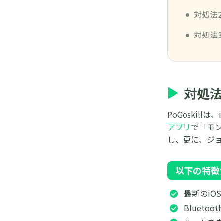
対処法
対処法
対処法
PoGoski
アプリ
で「モ
し、更に、ジ
以下の特徴
最新のiOS
Bluet