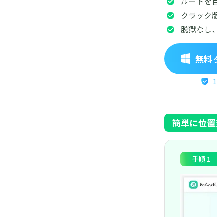
ルートを
クラック
脱獄なし、
無料
簡単に位置
手順 1