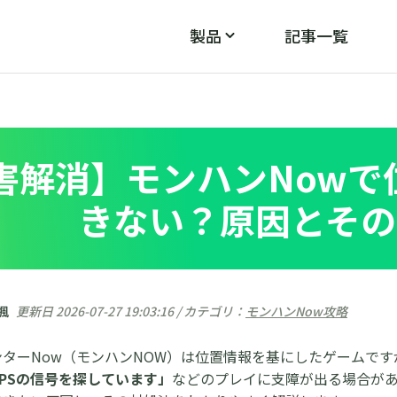
製品
記事一覧
PoGo Wizard
PoGos
モン
ポケモンGOのGPS不具合を修正
害解消】モンハンNowで
きない？原因とその
 楓
更新日 2026-07-27 19:03:16 / カテゴリ：
モンハンNow攻略
ターNow（モンハンNOW）は位置情報を基にしたゲームです
PSの信号を探しています」
などのプレイに支障が出る場合があ