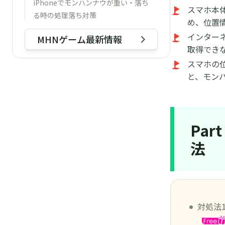
iPhoneでモンハンナウが重い・落ち
スマホ本
る時の処理落ち対策
め、位置
【2024年最新】モンハンNowの位置
インター
MHNゲーム最新情報
情報がおかしい時の対処法
取得でき
スマホの
と、モン
Pa
法
対処法1