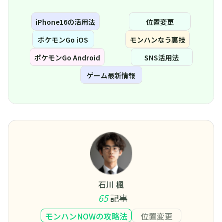
iPhone16の活用法
位置変更
ポケモンGo iOS
モンハンなう裏技
ポケモンGo Android
SNS活用法
ゲーム最新情報
石川 楓
65
記事
モンハンNOWの攻略法
位置変更