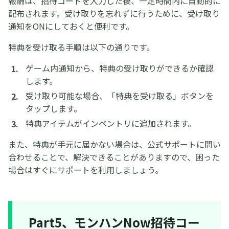
報酬は、招待コードを入力した後、一定時間内に自動的に
配布されます。受け取りを忘れずに行うために、受け取り
通知をONにしておくと便利です。
特典を受け取る手順は以下の通りです。
ゲーム内通知から、特典の受け取りができるか確認
します。
受け取り可能な場合、「特典を受け取る」ボタンを
タップします。
特典アイテムがインベントリに追加されます。
また、特典が手元に届かない場合は、公式サポートに問い
合わせることで、解決できることがありますので、困った
場合はすぐにサポートを利用しましょう。
Part5、モンハンNow招待コー