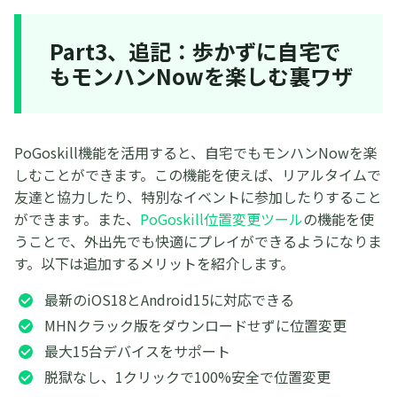
Part3、追記：歩かずに自宅で
もモンハンNowを楽しむ裏ワザ
PoGoskill機能を活用すると、自宅でもモンハンNowを楽
しむことができます。この機能を使えば、リアルタイムで
友達と協力したり、特別なイベントに参加したりすること
ができます。また、
PoGoskill位置変更ツール
の機能を使
うことで、外出先でも快適にプレイができるようになりま
す。以下は追加するメリットを紹介します。
最新のiOS18とAndroid15に対応できる
MHNクラック版をダウンロードせずに位置変更
最大15台デバイスをサポート
脱獄なし、1クリックで100%安全で位置変更