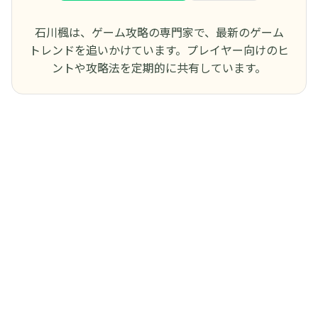
石川楓は、ゲーム攻略の専門家で、最新のゲーム
トレンドを追いかけています。プレイヤー向けのヒ
ントや攻略法を定期的に共有しています。