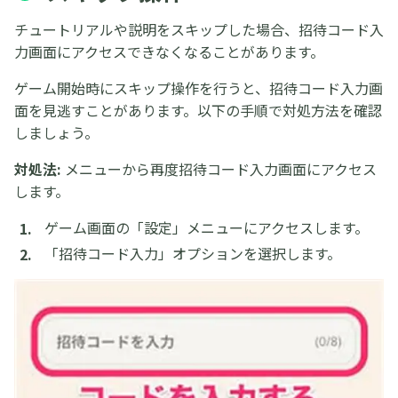
チュートリアルや説明をスキップした場合、招待コード入
力画面にアクセスできなくなることがあります。
ゲーム開始時にスキップ操作を行うと、招待コード入力画
面を見逃すことがあります。以下の手順で対処方法を確認
しましょう。
対処法:
メニューから再度招待コード入力画面にアクセス
します。
ゲーム画面の「設定」メニューにアクセスします。
「招待コード入力」オプションを選択します。