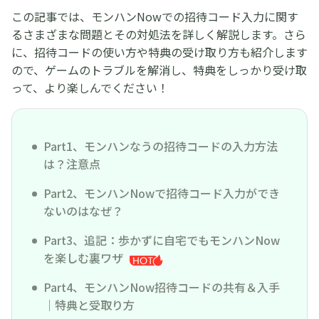
この記事では、モンハンNowでの招待コード入力に関す
るさまざまな問題とその対処法を詳しく解説します。さら
に、招待コードの使い方や特典の受け取り方も紹介します
ので、ゲームのトラブルを解消し、特典をしっかり受け取
って、より楽しんでください！
Part1、モンハンなうの招待コードの入力方法
は？注意点
Part2、モンハンNowで招待コード入力ができ
ないのはなぜ？
Part3、追記：歩かずに自宅でもモンハンNow
を楽しむ裏ワザ
Part4、モンハンNow招待コードの共有＆入手
｜特典と受取り方