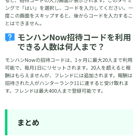
ングで「はい」を選択し、コードを入力してください。一
度この画面をスキップすると、後からコードを入力するこ
とはできません。
モンハンNow招待コードを利用
できる人数は何人まで？
モンハンNowの招待コードは、1ヶ月に最大20人まで利用
可能で、毎月1日にリセットされます。20人を超えると報
酬はもらえませんが、フレンドには追加されます。報酬は
招待された人がハンターランク11に達すると受け取れま
す。フレンドは最大400人まで登録可能です。
まとめ