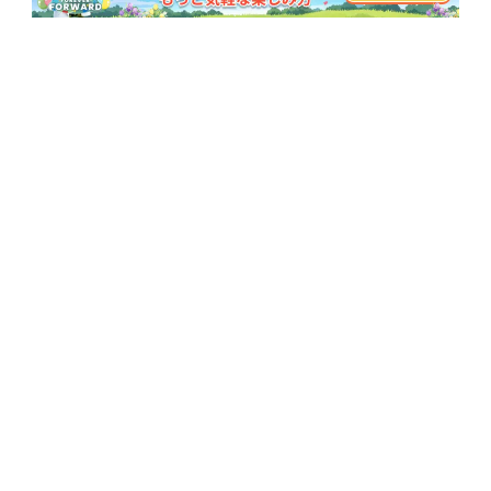
最新のニュース、特典、製品の更新を購読
購読
人気記事
会社情報
iOS 26 Tips
位置変更Tips
会社概要
iOSポケモンGo裏技
利用規約