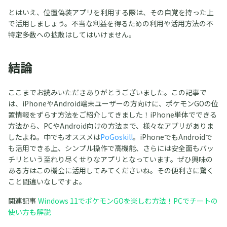
とはいえ、位置偽装アプリを利用する際は、その自覚を持った上
で活用しましょう。不当な利益を得るための利用や活用方法の不
特定多数への拡散はしてはいけません。
結論
ここまでお読みいただきありがとうございました。この記事で
は、iPhoneやAndroid端末ユーザーの方向けに、ポケモンGOの位
置情報をずらす方法をご紹介してきました！iPhone単体でできる
方法から、PCやAndroid向けの方法まで、様々なアプリがありま
したよね。中でもオススメは
PoGoskill
。iPhoneでもAndroidで
も活用できる上、シンプル操作で高機能、さらには安全面もバッ
チリという至れり尽くせりなアプリとなっています。ぜひ興味の
ある方はこの機会に活用してみてくださいね。その便利さに驚く
こと間違いなしですよ。
関連記事
Windows 11でポケモンGOを楽しむ方法！PCでチートの
使い方も解説