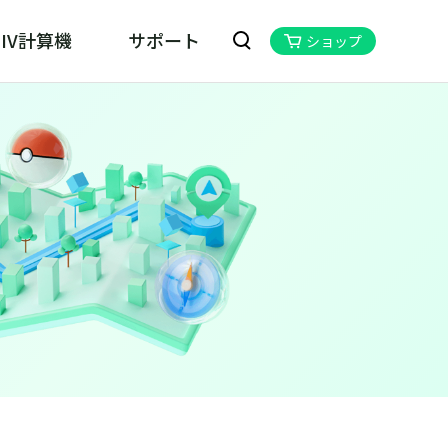
IV計算機
サポート
ショップ
kill MHN Wizard
ハンNOW位置情報変更ツール