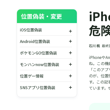
iP
位置偽装・変更
危
iOS位置偽装
【iPhone】人を探すで「位置情
Android位置偽装
報が見つかりません」と表示され
石川 楓
最終更
た原因と対処法を解説
iPhone・Android向け！位置情
ポケモンGO位置偽装
報偽装の危険性と安全なアプリを
iPhoneの位置情報をずらす方法
iPhone
紹介
をそっくり教える
【2024最新】ポケモンGOのGPS
ね。この機
モンハンnow位置偽装
情報をずらす方法
「このアプ
【モンハンNow位置偽装】VMOS
Windows 11でポケモンGOを楽
のが、位置
位置ゲー情報
が対策された？使えない原因と対
しむ方法！PCでチートの使い方
す。この記
処法を解説
も解説
【Pokémon GO Tour】 イベント
SNSアプリ位置偽装
ています。
開催！開催日、出現ポケモンやチ
最強な漂移錬成が本日実装のやり
ケットなどのイベント内容
方
【iPhone・Android】無料で
Radio(ラジコ)エリアフリーを地
【ポケモンGO】シンオウへの道
域外で聞く裏ワザまとめ
イベント|チケット、出現ポケモ