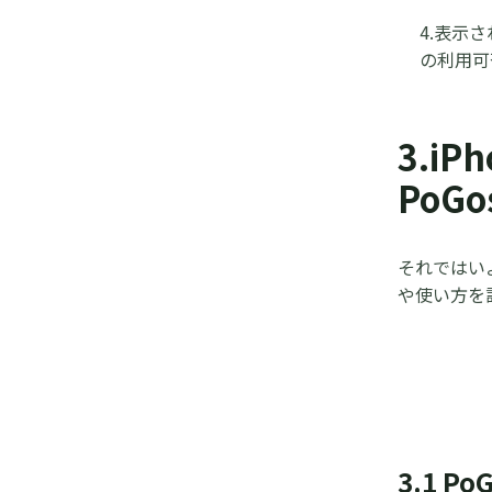
4.表示
の利用可
3.i
PoGos
それではいよ
や使い方を
3.1 Po