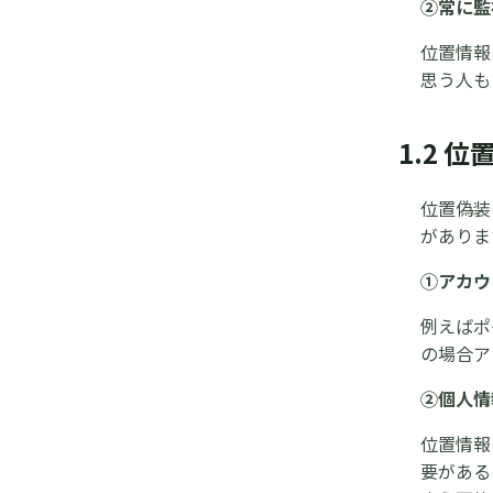
②常に監
位置情報
思う人も
1.2 
位置偽装
がありま
①アカウ
例えばポ
の場合ア
②個人情
位置情報
要がある