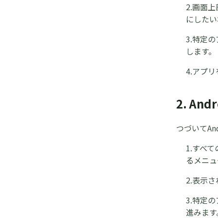
2.画面
にしたい
3.特定
します。
4.アプ
2. An
つづいてAn
1.すべ
るメニュ
2.表示
3.特定
進みます