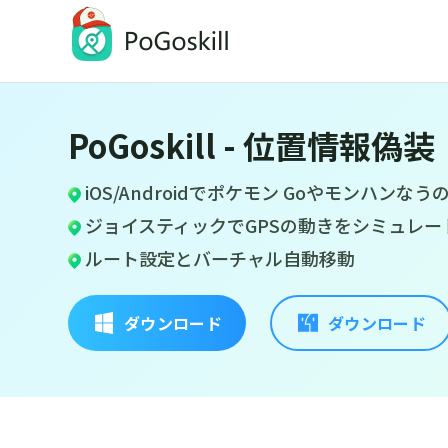
PoGoskill - 位置情報偽装
PoGoskill
iOSとAndroidの位置情報変更アプリ
iOS/Androidでポケモン Goやモンハンなう
ジョイスティックでGPSの動きをシミュレー
ルート設定とバーチャル自動移動
ダウンロード
ダウンロード