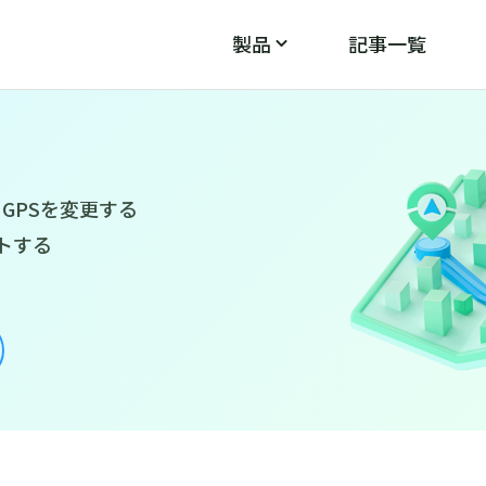
製品
記事一覧
PoGo Wizard
PoGos
モン
ポケモンGOのGPS不具合を修正
のGPSを変更する
トする