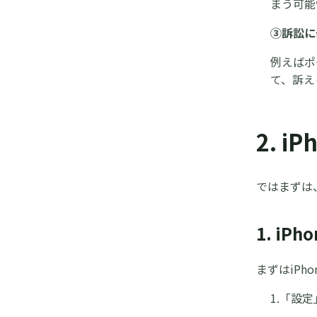
まう可能
③訴訟に
例えばポ
て、訴え
2. 
ではまずは、
1. iP
まずはiP
1.「設