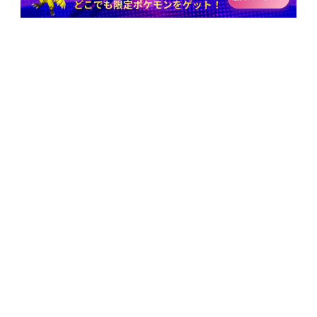
最新のニュース、特典、製品の更新を購読
購読
人気記事
会社情報
iOS 26 Tips
位置変更Tips
会社概要
iOSポケモンGo裏技
利用規約
モンハンNow裏ワザ
プライバシーポリシー
最高のGPS位置変更ツール