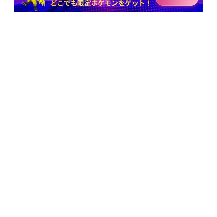
最新のニュース、特典、製品の更新を購読
購読
人気記事
会社情報
iOS 26 Tips
位置変更Tips
会社概要
iOSポケモンGo裏技
利用規約
モンハンNow裏ワザ
プライバシーポリシー
最高のGPS位置変更ツール