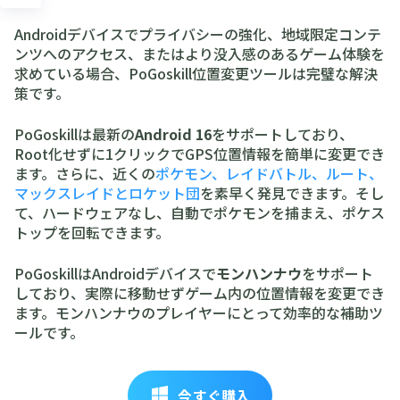
Androidデバイスでプライバシーの強化、地域限定コンテ
ンツへのアクセス、またはより没入感のあるゲーム体験を
求めている場合、PoGoskill位置変更ツールは完璧な解決
策です。
PoGoskillは最新の
Android 16
をサポートしており、
Root化せずに1クリックでGPS位置情報を簡単に変更でき
ます。さらに、近くの
ポケモン、レイドバトル、ルート、
マックスレイドとロケット団
を素早く発見できます。そし
て、ハードウェアなし、自動でポケモンを捕まえ、ポケス
トップを回転できます。
PoGoskillはAndroidデバイスで
モンハンナウ
をサポート
しており、実際に移動せずゲーム内の位置情報を変更でき
ます。モンハンナウのプレイヤーにとって効率的な補助ツ
ールです。
今すぐ購入