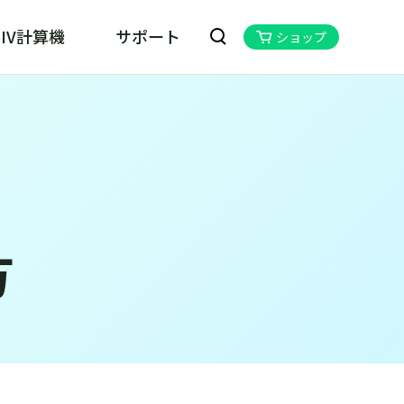
IV計算機
サポート
ショップ
kill MHN Wizard
ハンNOW位置情報変更ツール
方