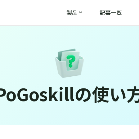
製品
記事一覧
PoGo Wizard
PoGos
モン
ポケモンGOのGPS不具合を修正
PoGoskillの使い