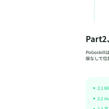
Part
PoGosk
版なしで位
2.1 
2.2
2.3